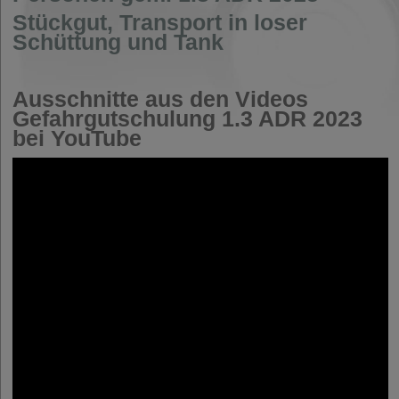
Stückgut, Transport in loser
Gabelstapler
Schüttung und Tank
Ladungssicherung
Ausschnitte aus den Videos
Gefahrgutschulung 1.3 ADR 2023
bei YouTube
Abfallentsorgung
Traumaversorgung
Medienproduktion
Shop ►