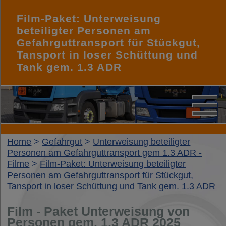
Film-Paket: Unterweisung
beteiligter Personen am
Gefahrguttransport für Stückgut,
Tansport in loser Schüttung und
Tank gem. 1.3 ADR
Feuerwehr
Home
>
Gefahrgut
>
Unterweisung beteiligter
Personen am Gefahrguttransport gem 1.3 ADR -
Filme
>
Film-Paket: Unterweisung beteiligter
Brandschutz
Personen am Gefahrguttransport für Stückgut,
Tansport in loser Schüttung und Tank gem. 1.3 ADR
Gefahrgut
Film - Paket Unterweisung von
Personen gem. 1.3 ADR 2025