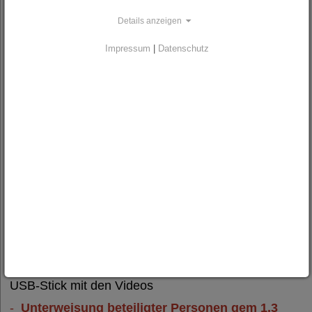
Details anzeigen
Impressum
|
Datenschutz
Film Unterweisung
Film Unterweisung
beteiligter Personen
beteiligter Personen
gem. 1.3 ADR 2025 -
gemäss 1.3 ADR
Teil 1 + 2 - Stückgut,
2025 - Teil 1 + 2 -
Schüttgut und in
Transport von
Tanks / USB-Stick
Stückgut, in loser
Schüttung und Tank /
2 DVDs
Das Filmpaket besteht aus den beiden DVDs bzw.
USB-Stick mit den Videos
-
Unterweisung beteiligter Personen gem 1.3