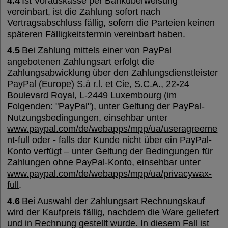
4.4
Ist Vorauskasse per Banküberweisung
vereinbart, ist die Zahlung sofort nach
Vertragsabschluss fällig, sofern die Parteien keinen
späteren Fälligkeitstermin vereinbart haben.
4.5
Bei Zahlung mittels einer von PayPal
angebotenen Zahlungsart erfolgt die
Zahlungsabwicklung über den Zahlungsdienstleister
PayPal (Europe) S.à r.l. et Cie, S.C.A., 22-24
Boulevard Royal, L-2449 Luxembourg (im
Folgenden: "PayPal"), unter Geltung der PayPal-
Nutzungsbedingungen, einsehbar unter
www.paypal.com/de/webapps/mpp/ua/useragreeme
nt-full
oder - falls der Kunde nicht über ein PayPal-
Konto verfügt – unter Geltung der Bedingungen für
Zahlungen ohne PayPal-Konto, einsehbar unter
www.paypal.com/de/webapps/mpp/ua/privacywax-
full
.
4.6
Bei Auswahl der Zahlungsart Rechnungskauf
wird der Kaufpreis fällig, nachdem die Ware geliefert
und in Rechnung gestellt wurde. In diesem Fall ist