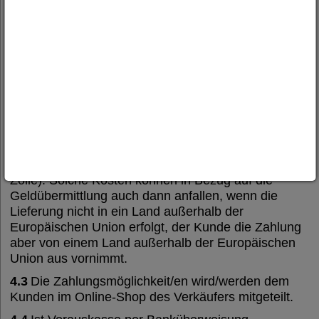
zusätzlich anfallende Liefer- und Versandkosten
werden in der jeweiligen Produktbeschreibung
gesondert angegeben.
4.2
Bei Lieferungen in Länder außerhalb der
Europäischen Union können im Einzelfall weitere
Kosten anfallen, die der Verkäufer nicht zu vertreten
hat und die vom Kunden zu tragen sind. Hierzu
zählen beispielsweise Kosten für die
Geldübermittlung durch Kreditinstitute (z.B.
Überweisungsgebühren, Wechselkursgebühren)
oder einfuhrrechtliche Abgaben bzw. Steuern (z.B.
Zölle). Solche Kosten können in Bezug auf die
Geldübermittlung auch dann anfallen, wenn die
Lieferung nicht in ein Land außerhalb der
Europäischen Union erfolgt, der Kunde die Zahlung
aber von einem Land außerhalb der Europäischen
Union aus vornimmt.
4.3
Die Zahlungsmöglichkeit/en wird/werden dem
Kunden im Online-Shop des Verkäufers mitgeteilt.