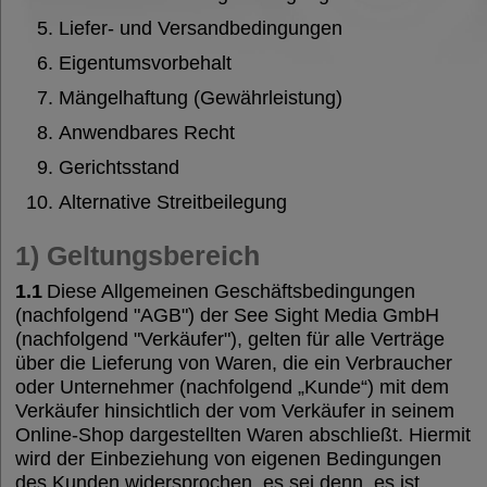
Ladungssicherung
Liefer- und Versandbedingungen
Eigentumsvorbehalt
Abfallentsorgung
Mängelhaftung (Gewährleistung)
Anwendbares Recht
Traumaversorgung
Gerichtsstand
Alternative Streitbeilegung
Medienproduktion
1) Geltungsbereich
1.1
Diese Allgemeinen Geschäftsbedingungen
Shop ►
(nachfolgend "AGB") der See Sight Media GmbH
(nachfolgend "Verkäufer"), gelten für alle Verträge
über die Lieferung von Waren, die ein Verbraucher
oder Unternehmer (nachfolgend „Kunde“) mit dem
Verkäufer hinsichtlich der vom Verkäufer in seinem
Online-Shop dargestellten Waren abschließt. Hiermit
wird der Einbeziehung von eigenen Bedingungen
des Kunden widersprochen, es sei denn, es ist