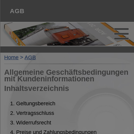
AGB
Feuerwehr
Home
>
AGB
Allgemeine Geschäftsbedingungen
Brandschutz
mit Kundeninformationen
Inhaltsverzeichnis
Gefahrgut
Geltungsbereich
Vertragsschluss
Gabelstapler
Widerrufsrecht
Preise und Zahlungsbedingungen